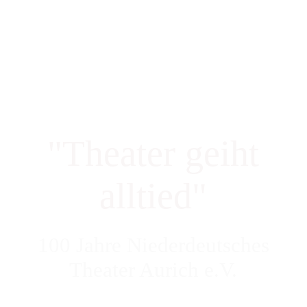
Startseite
100 Jahre NDT Aurich
"Theater geiht
Aktuelle Spielzeit
alltied"
Kartenreservierung
100 Jahre Niederdeutsches
Vergangene Spielzeiten
Theater Aurich e.V.