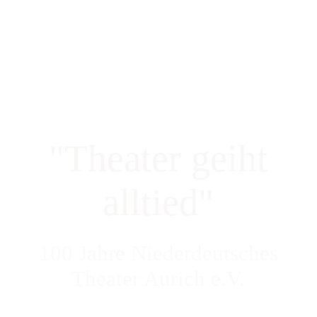
Startseite
100 Jahre NDT Aurich
"Theater geiht
Aktuelle Spielzeit
alltied"
Kartenreservierung
100 Jahre Niederdeutsches
Vergangene Spielzeiten
Theater Aurich e.V.